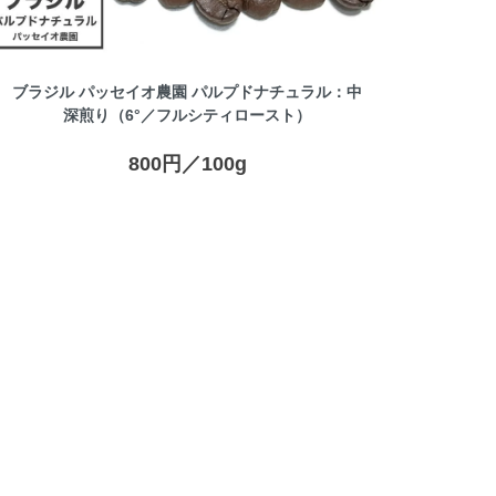
ブラジル パッセイオ農園 パルプドナチュラル：中
深煎り（6°／フルシティロースト）
800円／100g