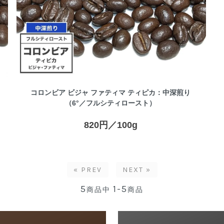
コロンビア ビジャ ファティマ ティピカ：中深煎り
（6°／フルシティロースト）
820円／100g
« PREV
NEXT »
5
1-5
商品中
商品