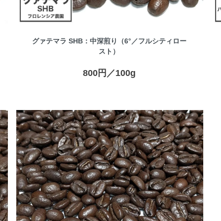
グァテマラ SHB：中深煎り（6°／フルシティロー
スト）
800円／100g