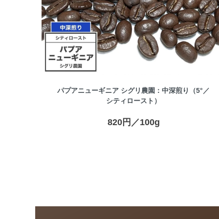
パプアニューギニア シグリ農園：中深煎り（5°／
シティロースト）
820円／100g