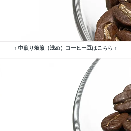
↑ 中煎り焙煎（浅め）コーヒー豆はこちら ↑